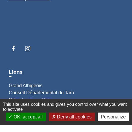
Liens
Grand Albigeois
Conseil Départemental du Tarn
Office tourisme Albi
This site uses cookies and gives you control over what you want
Comité Départemental Tourisme
to activate
OK, accept all
Deny all cookies
Personalize
Mentions légales
-
Politique de confidentialité
-