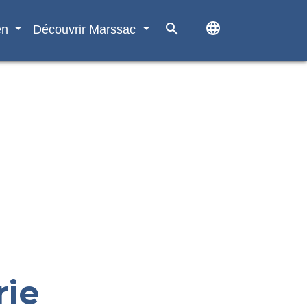
language
search
en
Découvrir Marssac
rie