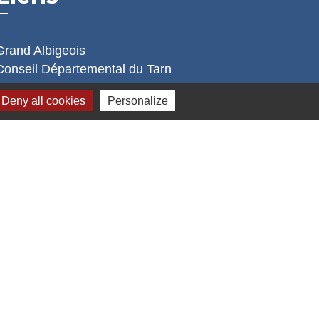
Grand Albigeois
Conseil Départemental du Tarn
Office tourisme Albi
Deny all cookies
Personalize
Comité Départemental Tourisme