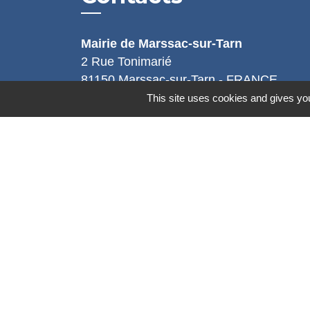
Mairie de Marssac-sur-Tarn
2 Rue Tonimarié
81150 Marssac-sur-Tarn - FRANCE
+33 5 63 55 40 47
This site uses cookies and gives you
accueil@marssac-sur-tarn.fr
Lien vers les HORAIRES et CONTACT
de chaque service