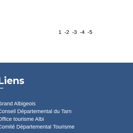
1
-2
-3
-4
-5
Liens
Grand Albigeois
Conseil Départemental du Tarn
Office tourisme Albi
Comité Départemental Tourisme