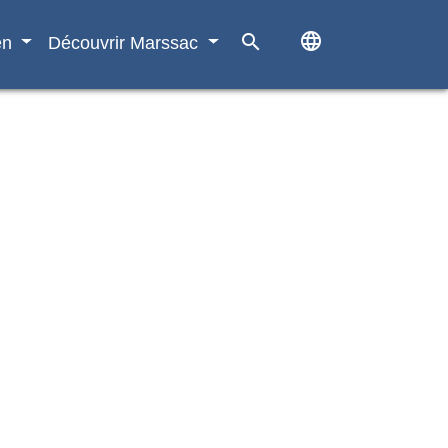
language
search
en
Découvrir Marssac