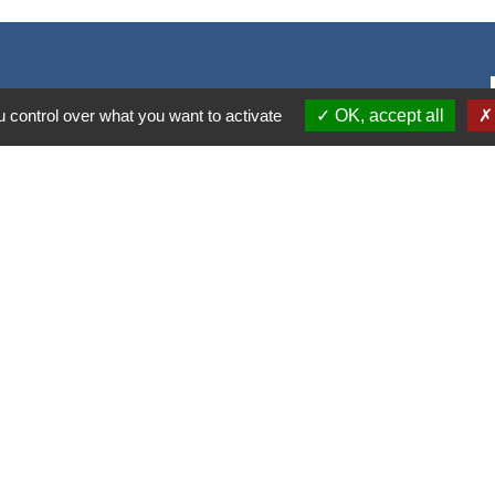
 control over what you want to activate
OK, accept all
S