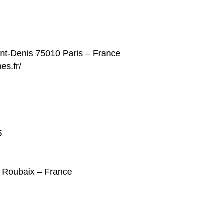
int-Denis 75010 Paris – France
es.fr/
5
0 Roubaix – France