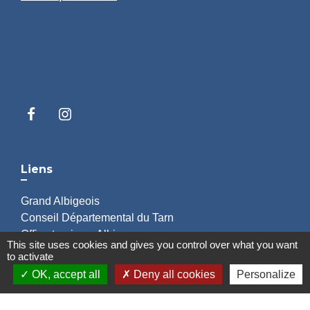
Liens
Grand Albigeois
Conseil Départemental du Tarn
Office tourisme Albi
This site uses cookies and gives you control over what you want
Comité Départemental Tourisme
to activate
OK, accept all
Deny all cookies
Personalize
Mentions légales
-
Politique de confidentialité
-