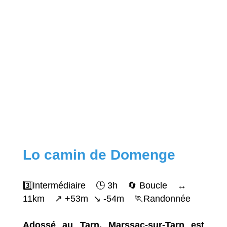
Lo camin de Domenge
3️⃣Intermédiaire 🕒 3h 🔄 Boucle ↔️
11km ↗️ +53m ↘️ -54m 🏃Randonnée
Adossé au Tarn, Marssac-sur-Tarn est