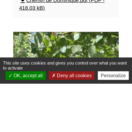
file_download
Chemin de Dominique.pdf (PDF -
418.03 kB)
This site uses cookies and gives you control over what you want
to activate
OK, accept all
Deny all cookies
Personalize