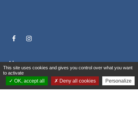
Liens
This site uses cookies and gives you control over what you want
to activate
Grand Albigeois
OK, accept all
Deny all cookies
Personalize
Conseil Départemental du Tarn
Office tourisme Albi
Comité Départemental Tourisme
Mentions légales
-
Politique de confidentialité
-
Accessibilité
-
Plan du site
-
Gestion des cookies