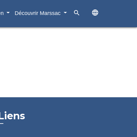
language
search
en
Découvrir Marssac
Liens