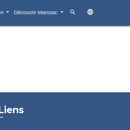
language
search
en
Découvrir Marssac
Liens