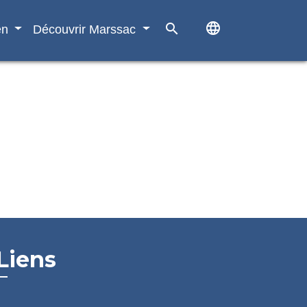
language
search
en
Découvrir Marssac
Liens