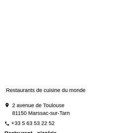
Restaurants de cuisine du monde
location_on
2 avenue de Toulouse
81150 Marssac-sur-Tarn
+33 5 63 53 22 52
phone