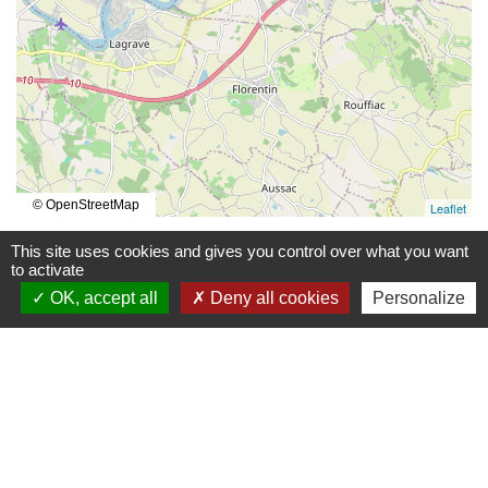
© OpenStreetMap
Leaflet
This site uses cookies and gives you control over what you want
to activate
OK, accept all
Deny all cookies
Personalize
Contacts
Mairie de Marssac-sur-Tarn
2 Rue Tonimarié
81150 Marssac-sur-Tarn - FRANCE
+33 5 63 55 40 47
accueil@marssac-sur-tarn.fr