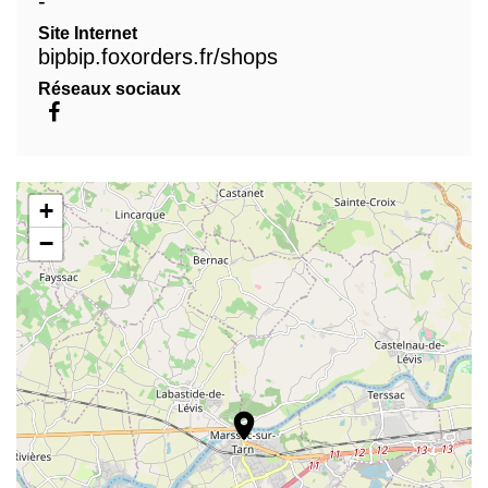
-
Site Internet
bipbip.foxorders.fr/shops
Réseaux sociaux
+
−
location_on