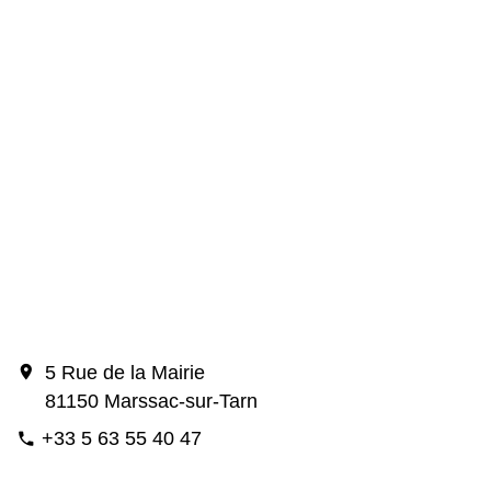
location_on
5 Rue de la Mairie
81150 Marssac-sur-Tarn
+33 5 63 55 40 47
phone