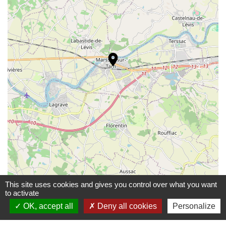
location_on
© OpenStreetMap
This site uses cookies and gives you control over what you want
Leaflet
to activate
OK, accept all
Deny all cookies
Personalize