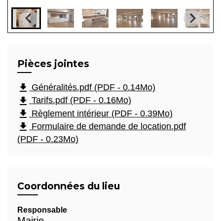
Pièces jointes
file_download
Généralités.pdf (PDF - 0.14Mo)
file_download
Tarifs.pdf (PDF - 0.16Mo)
file_download
Règlement intérieur (PDF - 0.39Mo)
file_download
Formulaire de demande de location.pdf
(PDF - 0.23Mo)
Coordonnées du lieu
Responsable
Mairie