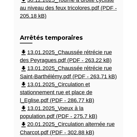
file_download
au niveau des feux tricolores.pdf (PDF -
205.18 kB)
Arrêtés temporaires
file_download
13.01.2025_Chaussée rétrécie rue
des Peyragues.pdf (PDF - 263.22 kB)
file_download
13.01.2025_Chaussée rétrécie rue
Saint-Barthélémy.pdf (PDF - 263.71 kB)
file_download
13.01.2025_Circulation et
stationnement rue et place de
l_Eglise.pdf (PDF - 286.77 kB)
file_download
13.01.2025_Voeux à la
population.pdf (PDF - 275.7 kB)
file_download
20.01.2025_Circulation alternée rue
Charcot.pdf (PDF - 302.88 kB)