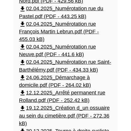
Nord.pdf (PDF - 429.56 kB)
file_download
02.04.2025_Numérotation rue du
Pastel.pdf (PDF - 443.25 kB)
file_download
02.04.2025_Numérotation rue
François Martin Lebrun.pdf (PDF -
455.03 kB)
file_download
02.04.2025_Numérotation rue
Neuve.pdf (PDF - 441.6 kB)
file_download
02.04.2025_Numérotation rue Saint-
Barthélémy.pdf (PDF - 434.33 kB)
file_download
24.06.2025_Démarchage à
domicile.pdf (PDF - 264.02 kB)
file_download
12.12.2025_Arrêté permanent rue
Rolland.pdf (PDF - 252.42 kB)
file_download
19.12.2025_Création d_un ossuaire
au sein du cimetière.pdf (PDF - 272.36
kB)
30.12.2025_Tourne à droite cycliste