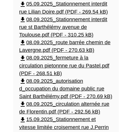
file_download
05.09.2025_Stationnement interdit
rue Lilian Doire.pdf (PDF - 269.54 kB)
file_download
08.09.2025_Stationnement interdit
rue st Barthélémy avenue de
Toulouse.pdf (PDF - 310.25 kB)
file_download
08.09.2025_route barrée chemin de
Lavergne.pdf (PDF - 270.63 kB)
file_download
08.09.2025_fermeture à la
circulation pietonnne rue du Pastel.pdf
(PDF - 268.51 kB)
file_download
08.09.2025_autorisation
d_occupation du domaine public rue
Saint Barthélémy.pdf (PDF - 270.69 kB)
file_download
08.09.2025_circulation alternée rue
de Florentin.pdf (PDF - 292.56 kB)
file_download
15.09.2025_Stationnement et
vitesse limitée croisement rue J.Perrin