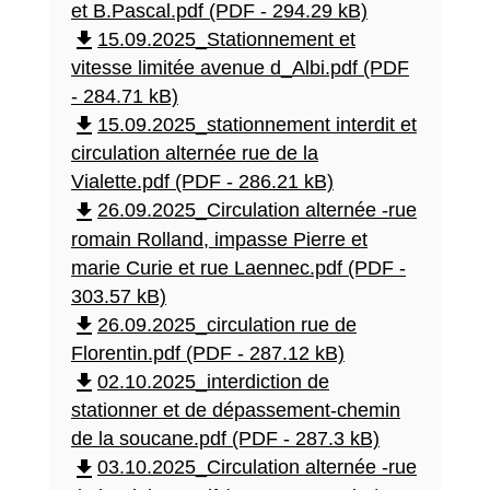
et B.Pascal.pdf (PDF - 294.29 kB)
file_download
15.09.2025_Stationnement et
vitesse limitée avenue d_Albi.pdf (PDF
- 284.71 kB)
file_download
15.09.2025_stationnement interdit et
circulation alternée rue de la
Vialette.pdf (PDF - 286.21 kB)
file_download
26.09.2025_Circulation alternée -rue
romain Rolland, impasse Pierre et
marie Curie et rue Laennec.pdf (PDF -
303.57 kB)
file_download
26.09.2025_circulation rue de
Florentin.pdf (PDF - 287.12 kB)
file_download
02.10.2025_interdiction de
stationner et de dépassement-chemin
de la soucane.pdf (PDF - 287.3 kB)
file_download
03.10.2025_Circulation alternée -rue