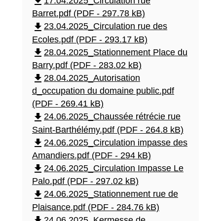
file_download
17.04.2025_Circulation rue
Barret.pdf (PDF - 297.78 kB)
file_download
23.04.2025_Circulation rue des
Ecoles.pdf (PDF - 293.17 kB)
file_download
28.04.2025_Stationnement Place du
Barry.pdf (PDF - 283.02 kB)
file_download
28.04.2025_Autorisation
d_occupation du domaine public.pdf
(PDF - 269.41 kB)
file_download
24.06.2025_Chaussée rétrécie rue
Saint-Barthélémy.pdf (PDF - 264.8 kB)
file_download
24.06.2025_Circulation impasse des
Amandiers.pdf (PDF - 294 kB)
file_download
24.06.2025_Circulation Impasse Le
Palo.pdf (PDF - 297.02 kB)
file_download
24.06.2025_Stationnement rue de
Plaisance.pdf (PDF - 284.76 kB)
file_download
24.06.2025_Kermesse de