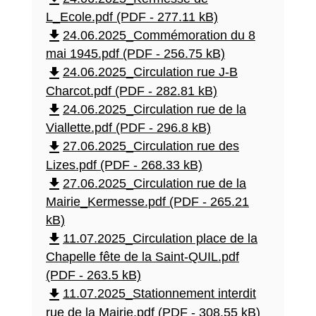
L_Ecole.pdf (PDF - 277.11 kB)
file_download
24.06.2025_Commémoration du 8
mai 1945.pdf (PDF - 256.75 kB)
file_download
24.06.2025_Circulation rue J-B
Charcot.pdf (PDF - 282.81 kB)
file_download
24.06.2025_Circulation rue de la
Viallette.pdf (PDF - 296.8 kB)
file_download
27.06.2025_Circulation rue des
Lizes.pdf (PDF - 268.33 kB)
file_download
27.06.2025_Circulation rue de la
Mairie_Kermesse.pdf (PDF - 265.21
kB)
file_download
11.07.2025_Circulation place de la
Chapelle fête de la Saint-QUIL.pdf
(PDF - 263.5 kB)
file_download
11.07.2025_Stationnement interdit
rue de la Mairie.pdf (PDF - 308.55 kB)