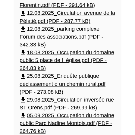
Florentin.pdf (PDF - 291.64 kB)
file_download
12.08.2025_Circulation avenue de la
Pélatié.pdf (PDF - 287.77 kB)
file_download
12.08.2025_parking complexe
Forum des associations.pdf (PDF -
342.33 kB)
file_download
18.08.2025_Occupation du domaine
public 5 place de l_église.pdf (PDF -
264.83 kB)
file_download
25.08.2025_Enquête publique
déclassement d un chemin rural.pdf
(PDF - 273.08 kB)
file_download
29.08.2025_Circulation inversée rue
ST Orens.pdf (PDF - 269.99 kB)
file_download
05.09.2025_Occupation du domaine
public Parc Nadine Montois.pdf (PDF -
264.76 kB)