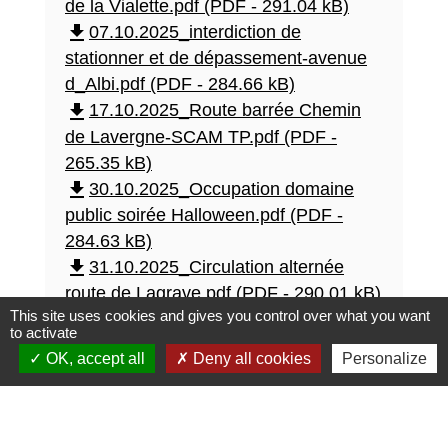
de la Vialette.pdf (PDF - 291.04 kB)
file_download
07.10.2025_interdiction de
stationner et de dépassement-avenue
d_Albi.pdf (PDF - 284.66 kB)
file_download
17.10.2025_Route barrée Chemin
de Lavergne-SCAM TP.pdf (PDF -
265.35 kB)
file_download
30.10.2025_Occupation domaine
public soirée Halloween.pdf (PDF -
284.63 kB)
file_download
31.10.2025_Circulation alternée
route de Lagrave.pdf (PDF - 290.01 kB)
This site uses cookies and gives you control over what you want
file_download
04.11.2025 _ Occupation temporaire
to activate
du domaine public Miniatures
OK, accept all
Deny all cookies
Personalize
Agricoles.pdf (PDF - 279.67 kB)
file_download
06.11.2025_Circulation alternée -
avenue d_Albi.pdf (PDF - 269.36 kB)