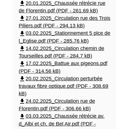
file_download
20.01.2025_Chaussée rétrécie rue
de Florentin.pdf (PDF - 261.69 kB)
file_download
27.01.2025_Circulation rue des Trois
Piliers.pdf (PDF - 294.13 kB)
file_download
03.02.2025_Stationnement 5 plce de
l_Eglise.pdf (PDF - 285.76 kB)
file_download
14.02.2025_Circulation chemin de
Tourseilles.pdf (PDF - 284.7 kB)
file_download
17.02.2025_Battue aux pigeons.pdf
(PDF - 314.56 kB)
file_download
20.02.2025_Circulation perturbée
travaux fibre optique.pdf (PDF - 308.69
kB)
file_download
24.02.2025_Circulation rue de
Florentin.pdf (PDF - 306.66 kB)
file_download
03.03.2025_Chaussée rétrécie av.
d_Albi et ch. de Bel Air.pdf (PDF -