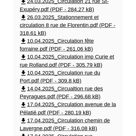
file_download
24.03.2025_Circulation 21 rue St-
Exupéry.pdf (PDF - 284.27 kB)
file_download
26.03.2025_Stationnement et
circulation 8 rue de Florentin.pdf (PDF -
318.61 kB)
file_download
10.04.2025_Circulation fête
forraine.pdf (PDF - 261.06 kB)
file_download
10.04.2025_Circulation imp Curie et
rue Rolland.pdf (PDF - 305.79 kB)
file_download
10.04.2025_Circulation rue du
Port.pdf (PDF - 309.8 kB)
file_download
14.04.2025_Circualtion rue des
Peyragues.pdf (PDF - 296.68 kB)
file_download
17.04.2025_Circulation avenue de la
Pélatié.pdf (PDF - 280.19 kB)
file_download
17.04.2025_Circulation chemin de
Lavergne.pdf (PDF - 316.08 kB)