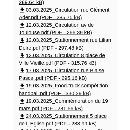
289.64 kB)
file_download
03.03.2025_Circulation rue Clément
Ader.pdf (PDF - 285.75 kB)
file_download
12.03.2025_Circulation av de
Toulouse.pdf (PDF - 296.39 kB)
file_download
12.03.2025_Stationnement rue Lilian
Doire.pdf (PDF - 297.48 kB)
file_download
12.03.2025_Circulation 8 place de
Ville Vieille.pdf (PDF - 315.76 kB)
file_download
17.03.2025_Circulation rue Blaise
Pascal.pdf (PDF - 295.16 kB)
file_download
19.03.2025_Food-truck compétition
handball.pdf (PDF - 330.39 kB)
file_download
19.03.2025_Commémoration du 19
mars.pdf (PDF - 281.56 kB)
file_download
24.03.2025_Stationnement 5 place
de l_Eglise.pdf (PDF - 288.99 kB)