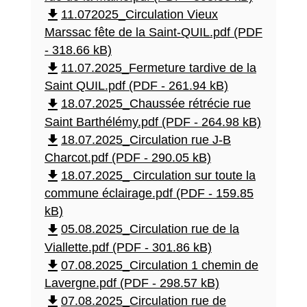
file_download
11.072025_Circulation Vieux
Marssac fête de la Saint-QUIL.pdf (PDF
- 318.66 kB)
file_download
11.07.2025_Fermeture tardive de la
Saint QUIL.pdf (PDF - 261.94 kB)
file_download
18.07.2025_Chaussée rétrécie rue
Saint Barthélémy.pdf (PDF - 264.98 kB)
file_download
18.07.2025_Circulation rue J-B
Charcot.pdf (PDF - 290.05 kB)
file_download
18.07.2025_ Circulation sur toute la
commune éclairage.pdf (PDF - 159.85
kB)
file_download
05.08.2025_Circulation rue de la
Viallette.pdf (PDF - 301.86 kB)
file_download
07.08.2025_Circulation 1 chemin de
Lavergne.pdf (PDF - 298.57 kB)
file_download
07.08.2025_Circulation rue de