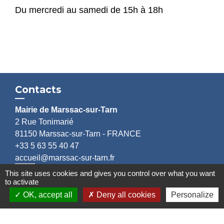
Du mercredi au samedi de 15h à 18h
Contacts
Mairie de Marssac-sur-Tarn
2 Rue Tonimarié
81150 Marssac-sur-Tarn - FRANCE
+33 5 63 55 40 47
accueil@marssac-sur-tarn.fr
This site uses cookies and gives you control over what you want
to activate
Lien vers les HORAIRES et CONTACTS
de chaque service
OK, accept all
Deny all cookies
Personalize