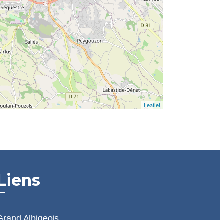
Leaflet
Liens
Grand Albigeois