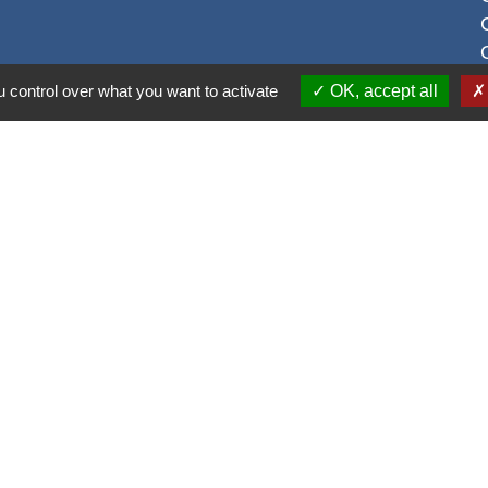
 control over what you want to activate
OK, accept all
S
alité
-
Accessibilité
-
Plan du site
-
Gestion des cookie