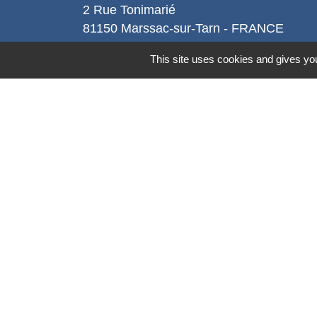
2 Rue Tonimarié
81150 Marssac-sur-Tarn - FRANCE
+33 5 63 55 40 47
This site uses cookies and gives you
accueil@marssac-sur-tarn.fr
Lien vers les HORAIRES et CONTACT
de chaque service
Mentions légales
-
Politique de confidenti