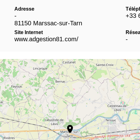
Adresse
Télép
-
+33 
81150 Marssac-sur-Tarn
Site Internet
Résea
www.adgestion81.com/
-
location_on