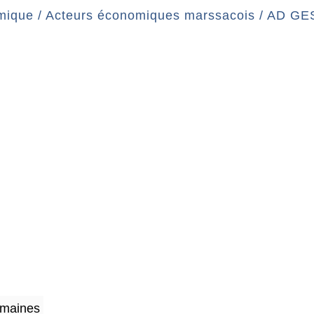
mique
/
Acteurs économiques marssacois
/
AD GE
umaines