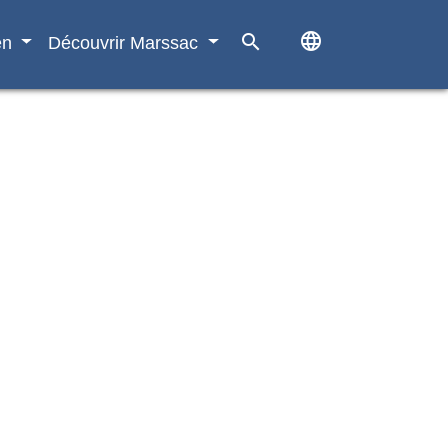
language
search
en
Découvrir Marssac