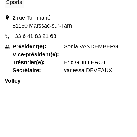
Sports
location_on
2 rue Tonimarié
81150 Marssac-sur-Tarn
+33 6 41 83 21 63
phone
Président(e):
Sonia VANDEMBERG
people
Vice-président(e):
-
Trésorier(e):
Eric GUILLEROT
Secrétaire:
vanessa DEVEAUX
Volley