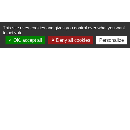
This site uses cookies and gives you control over what you want
to activate
Contacts
OK, accept all
Deny all cookies
Personalize
Mairie de Marssac-sur-Tarn
2 Rue Tonimarié
81150 Marssac-sur-Tarn - FRANCE
+33 5 63 55 40 47
accueil@marssac-sur-tarn.fr
Lien vers les HORAIRES et CONTACTS
de chaque service