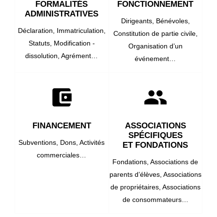
FORMALITÉS
FONCTIONNEMENT
ADMINISTRATIVES
Dirigeants,
Bénévoles,
Déclaration,
Immatriculation,
Constitution de partie civile,
Statuts,
Modification -
Organisation d’un
dissolution,
Agrément…
événement…
account_balance_wallet
group
FINANCEMENT
ASSOCIATIONS
SPÉCIFIQUES
Subventions,
Dons,
Activités
ET FONDATIONS
commerciales…
Fondations,
Associations de
parents d’élèves,
Associations
de propriétaires,
Associations
de consommateurs…